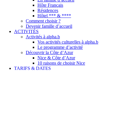
Hôte Français
Résidences
Hôtel *** & ****
Comment choisir ?
Devenir famille d’accueil
ACTIVITÉS
Activités à alpha.b
Vos activités culturelles à alpha.b
Le programme d’activité
Découvrir la Côte d’Azur
Nice & Côte d’Azur
10 raisons de choisir Nice
TARIFS & DATES
Dates 2026
Télécharger nos tarifs
Conditions de réservation
INFO UTILES
Nos brochures
Guide de l’étudiant
Registre public d’accessibilité
FAQ
BLOG
CONTACT
TEST DE NIVEAU