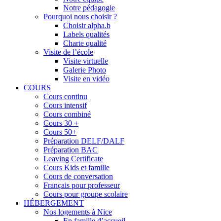
Notre pédagogie
Pourquoi nous choisir ?
Choisir alpha.b
Labels qualités
Charte qualité
Visite de l’école
Visite virtuelle
Galerie Photo
Visite en vidéo
COURS
Cours continu
Cours intensif
Cours combiné
Cours 30 +
Cours 50+
Préparation DELF/DALF
Préparation BAC
Leaving Certificate
Cours Kids et famille
Cours de conversation
Français pour professeur
Cours pour groupe scolaire
HÉBERGEMENT
Nos logements à Nice
En famille d’accueil