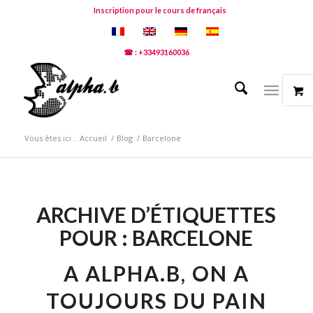
Inscription pour le cours de français
☎ : +33493160036
Vous êtes ici :
Accueil
/
Blog
/
Barcelone
ARCHIVE D’ÉTIQUETTES
POUR :
BARCELONE
A ALPHA.B, ON A
TOUJOURS DU PAIN