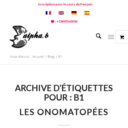
Inscription pour le cours de français
☎ : +33493160036
Vous êtes ici :
Accueil
/
Blog
/
B1
ARCHIVE D’ÉTIQUETTES
POUR :
B1
LES ONOMATOPÉES