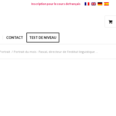
Inscription pour le cours de français
CONTACT
TEST DE NIVEAU
Portrait
/
Portrait du mois : Pascal, directeur de l’institut linguistique ...