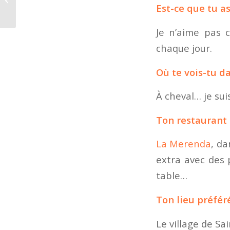
Est-ce que tu a
DONT ?
Je n’aime pas c
chaque jour.
Où te vois-tu d
À cheval… je sui
Ton restaurant 
La Merenda
, da
extra avec des 
table…
Ton lieu préféré
Le village de Sa