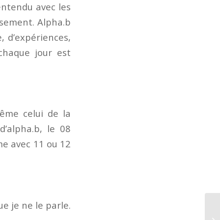
 entendu avec les
usement. Alpha.b
, d’expériences,
chaque jour est
même celui de la
d’alpha.b, le 08
me avec 11 ou 12
e je ne le parle.