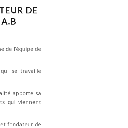
CTEUR DE
HA.B
e de l’équipe de
ui se travaille
alité apporte sa
nts qui viennent
r et fondateur de