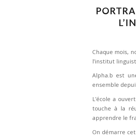
PORTRAI
L’I
Chaque mois, no
l’institut linguis
Alpha.b est un
ensemble depui
L’école a ouver
touche à la réu
apprendre le fr
On démarre cett