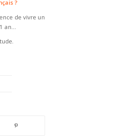
nçais ?
ence de vivre un
 1 an…
itude.