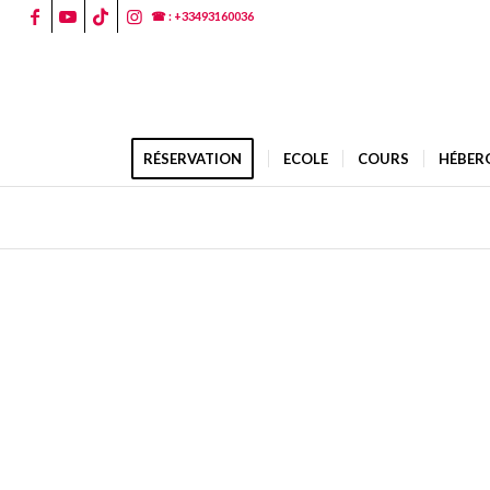
☎ : +33493160036
RÉSERVATION
ECOLE
COURS
HÉBER