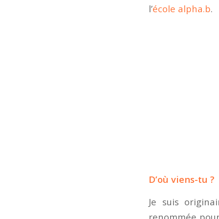
l’
école alpha.b
.
D’où viens-tu ?
Je suis origin
renommée pour s