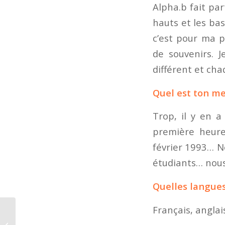
Alpha.b fait par
hauts et les ba
c’est pour ma p
de souvenirs. 
différent et cha
Quel est ton me
Trop, il y en a
première heure,
février 1993… N
étudiants… nous
Quelles langues
Français, anglai
¿ Como utilizar el
pronombre relativo