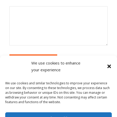
We use cookies to enhance
your experience
Alternative:
Ce site utilise Akismet pour réduire les
indésirables.
En savoir plus sur la façon dont les
We use cookies and similar technologies to improve your experience
données de vos commentaires sont traitées
.
on our site. By consenting to these technologies, we process data such
as browsing behavior or unique IDs on this site. You can manage or
withdraw your consent at any time. Not consenting may affect certain
features and functions of the website.
© Copyright - Alpha-b 2019-2026 -
powered by Enfold WordPress