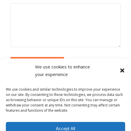
We use cookies to enhance
your experience
Alternative:
Ce site utilise Akismet pour réduire les
indésirables.
En savoir plus sur la façon dont les
We use cookies and similar technologies to improve your experience
données de vos commentaires sont traitées
.
on our site. By consenting to these technologies, we process data such
as browsing behavior or unique IDs on this site. You can manage or
withdraw your consent at any time. Not consenting may affect certain
features and functions of the website.
© Copyright - Alpha-b 2019-2026 -
powered by Enfold WordPress
Accept All
Theme