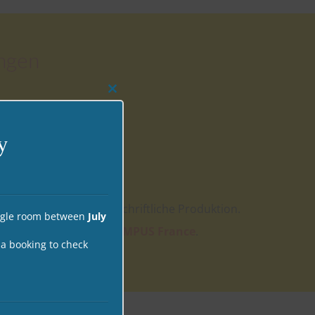
ngen
Close
this
module
y
(Club 50).
sowie mündliche und schriftliche Produktion.
ingle room between
July
e Mitgliedschaft bei CAMPUS France
.
 a booking to check