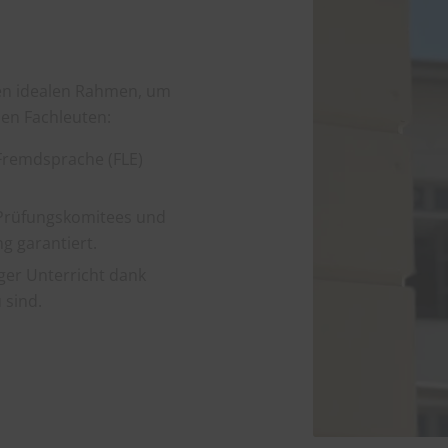
den idealen Rahmen, um
hen Fachleuten:
 Fremdsprache (FLE)
F-Prüfungskomitees und
g garantiert.
ger Unterricht dank
 sind.