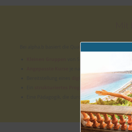
Mit 
Bei alpha.b basiert die Qualität des Lernens auf:
Kleinen Gruppen
von 5 bis 8 Studierenden für
Angepasste Kurse
je nach Alter und Bedürfniss
Bereitstellung eines
digitalen Lehrbuchs
(alpha
Ein
strukturiertes Programm
, das die vier w
Eine Pädagogik, die durch internationale Labels