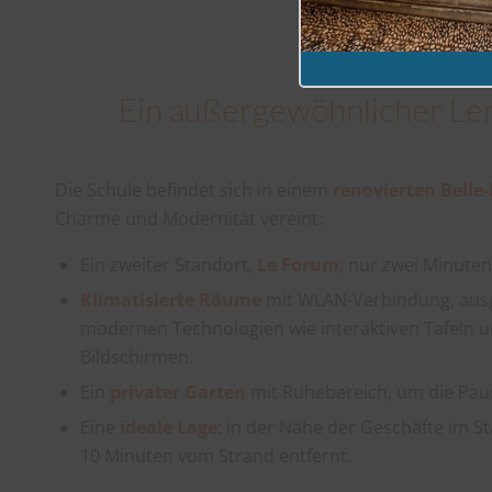
Ein außergewöhnlicher L
Die Schule befindet sich in einem
renovierten Bell
Charme und Modernität vereint:
Ein zweiter Standort,
Le Forum
, nur zwei Minuten
Klimatisierte Räume
mit WLAN-Verbindung, ausg
modernen Technologien wie interaktiven Tafeln 
Bildschirmen.
Ein
privater Garten
mit Ruhebereich, um die Pau
Eine
ideale Lage
: in der Nähe der Geschäfte im 
10 Minuten vom Strand entfernt.