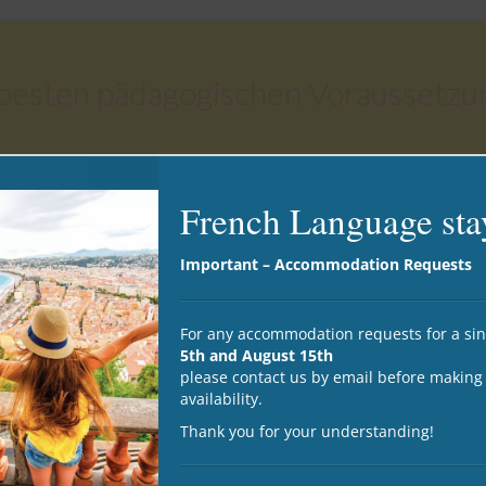
besten pädagogischen Voraussetzu
French Language sta
 eine persönliche Betreuung (maximal 10).
en: Kinder (Familienkurse), Erwachsene (30+), und Senioren 
Important – Accommodation Requests
.book), um Ihren Fortschritt zu unterstützen.
esentlichen Kompetenzen abdeckt: Hör- und Leseverständnis 
For any accommodation requests for a s
5th and August 15th
 anerkannt ist:
EAQUALS, IALC, Label Qualité FLE und ein
please contact us by email before making
availability.
Thank you for your understanding!