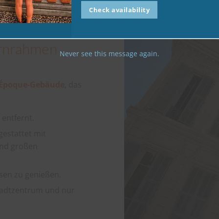
Check availability
ernrahmen
Never see this message again.
e-Époque-Gebäude
, das
 entfernt.
estattet mit
und großen
sen zu genießen.
Stadtzentrum und nur