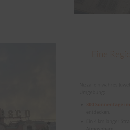
Eine Regio
Nizza, ein wahres Juwel
Umgebung:
300 Sonnentage im
entdecken.
Ein 4 km langer Str
Atmosphäre.