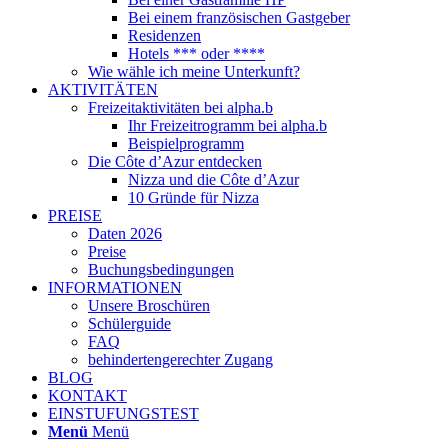
Bei einem französischen Gastgeber
Residenzen
Hotels *** oder ****
Wie wähle ich meine Unterkunft?
AKTIVITÄTEN
Freizeitaktivitäten bei alpha.b
Ihr Freizeitrogramm bei alpha.b
Beispielprogramm
Die Côte d’Azur entdecken
Nizza und die Côte d’Azur
10 Gründe für Nizza
PREISE
Daten 2026
Preise
Buchungsbedingungen
INFORMATIONEN
Unsere Broschüren
Schülerguide
FAQ
behindertengerechter Zugang
BLOG
KONTAKT
EINSTUFUNGSTEST
Menü
Menü