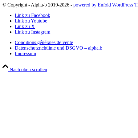
© Copyright - Alpha-b 2019-2026 -
powered by Enfold WordPress 
Link zu Facebook
Link zu Youtube
Link zu X
Link zu Instagram
Conditions générales de vente
Datenschutzrichtlinie und DSGVO – alpha.b
Impressum
Nach oben scrollen
French Language stay
Important – Accommodation Requests
For any accommodation requests for a single room between