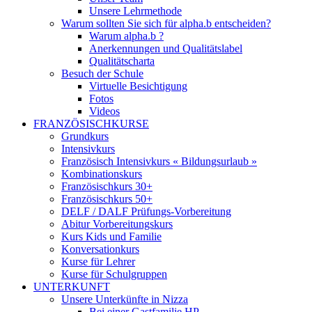
Unsere Lehrmethode
Warum sollten Sie sich für alpha.b entscheiden?
Warum alpha.b ?
Anerkennungen und Qualitätslabel
Qualitätscharta
Besuch der Schule
Virtuelle Besichtigung
Fotos
Videos
FRANZÖSISCHKURSE
Grundkurs
Intensivkurs
Französisch Intensivkurs « Bildungsurlaub »
Kombinationskurs
Französischkurs 30+
Französischkurs 50+
DELF / DALF Prüfungs-Vorbereitung
Abitur Vorbereitungskurs
Kurs Kids und Familie
Konversationkurs
Kurse für Lehrer
Kurse für Schulgruppen
UNTERKUNFT
Unsere Unterkünfte in Nizza
Bei einer Gastfamilie HP