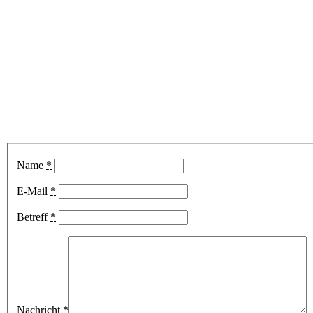
Name
*
E-Mail
*
Betreff
*
Nachricht
*