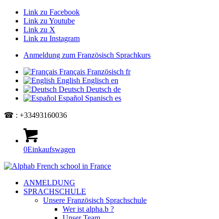
Link zu Facebook
Link zu Youtube
Link zu X
Link zu Instagram
Anmeldung zum Französisch Sprachkurs
Français
Französisch
fr
English
Englisch
en
Deutsch
Deutsch
de
Español
Spanisch
es
☎ : +33493160036
0
Einkaufswagen
ANMELDUNG
SPRACHSCHULE
Unsere Französisch Sprachschule
Wer ist alpha.b ?
Unser Team