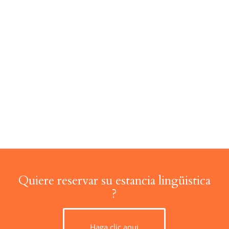
buena selección de cursos y
toda la administración es
muy acogedora.
Peter
Suiza
Quiere reservar su estancia lingüistica
?
Haga clic aqui