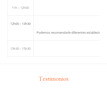
11h – 12h00
12h00 – 13h30
Podemos recomendarle diferentes establecimientos
13h30 – 15h30
Testimonios
Vengo al curso de francés
Club 50 a alpha.b desde