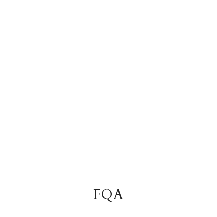
semanas en alpha.b !
Tom, Japon
FQA